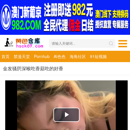
首页
禁漫天堂
Pornhub
AI色色
海角社区
91短视频
金发骚屄深喉吃香菇吃的好香